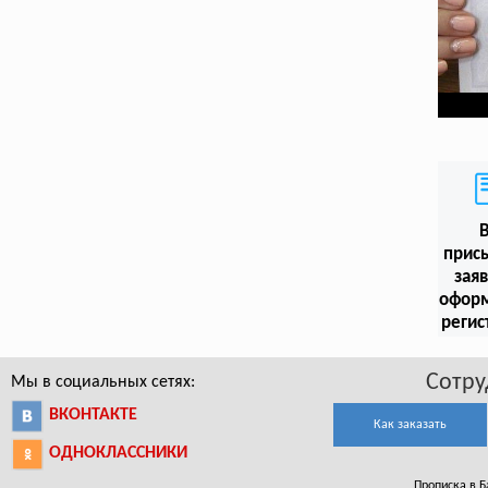
прис
заяв
офор
регис
Сотру
Мы в социальных сетях:
ВКОНТАКТЕ
Как заказать
ОДНОКЛАССНИКИ
Прописка в Б