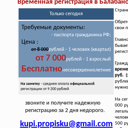
Временная регистрация в Балабан
Стран
Только сегодня
Обрет
Требуемые документы:
свои 
- паспорта гражданина РФ;
Главн
Цена :
бывае
от 8 000
рублей - 1 человек (квартал)
регис
от 7 000
рублей - 1 взрослый
Гражд
Бесплатно
време
несовершеннолетние
руб. 
рубле
На заметку
- средняя оплата
официальной
нужно
регистрации от 9 200 рублей
На се
звоните и получите надежную
000 р
регистрацию за 2 дня недорого.
легал
челов
kupi.propisku@gmail.com
500 р