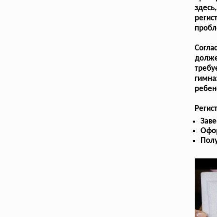
здесь
регис
пробл
Согла
долж
требу
гимна
ребен
Регис
Заве
Офор
Пол