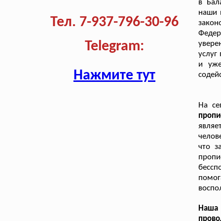
в Бал
наши 
Тел. 7-937-796-30-96
закон
Феде
Telegram:
увере
услуг
и уже
Нажмите тут
содей
На се
проп
являе
челов
что з
проп
бессп
помо
воспо
Наша 
прово